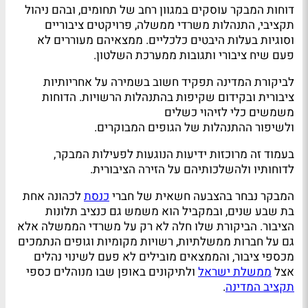
דוחות המבקר עוסקים במגוון רחב של תחומים, ובהם ניהול
תקציבי, התנהלות משרדי ממשלה, פרויקטים ציבוריים
וסוגיות בעלות היבטים כלכליים. ממצאיהם מעוררים לא
פעם שיח ציבורי ותגובות ממערכת השלטון.
לביקורת המדינה תפקיד חשוב בשמירה על אחריותיות
ציבורית ובקידום שקיפות בהתנהלות הרשויות. הדוחות
משמשים כלי לזיהוי כשלים
ולשיפור ההתנהלות של הגופים המבוקרים.
בעמוד זה מרוכזות ידיעות הנוגעות לפעילות המבקר,
לדוחותיו ולהשלכותיהם על הזירה הציבורית.
המבקר נבחר בהצבעה חשאית של חברי
כנסת
לכהונה אחת
בת שבע שנים, ובמקביל הוא משמש גם כנציב תלונות
הציבור. הביקורת שלו חלה לא רק על משרדי הממשלה אלא
גם על חברות ממשלתיות, רשויות מקומיות וגופים הנתמכים
מכספי ציבור, והממצאים מובילים לא פעם לשינוי נהלים
אצל
ממשלת ישראל
ולתיקונים באופן שבו מנוהלים כספי
תקציב המדינה
.