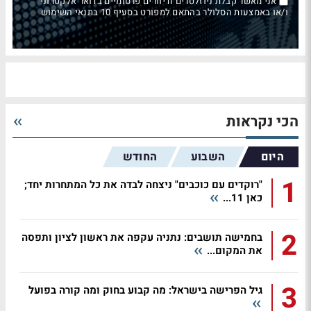
אני מאשר קבלת ניוזלטרים ודיוורים פרסומיים בדואר אלקטרוני
ו/או באמצעות הסלולר בהתאם למפורט בסעיף 10 בתנאי השימוש
הכי נקראות
היום
השבוע
החודש
1
"רוקדים עם כוכבים" ניצחה לבדה את כל המתחרות יחד;
כאן 11...
2
בחמישה תושבים: נתניה עקפה את ראשון לציון ותפסה
את המקום...
3
גיל הפרישה בישראל: מה קבוע בחוק ומה קורה בפועל