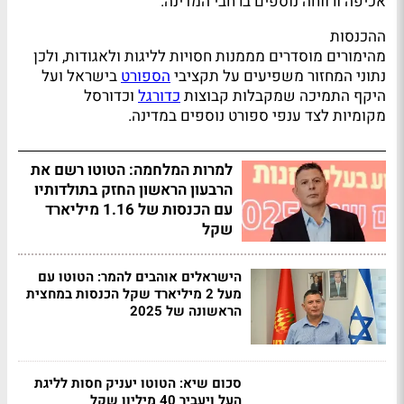
אכיפה ורווחה נוספים ברחבי המדינה.
ההכנסות
מהימורים מוסדרים מממנות חסויות לליגות ולאגודות, ולכן
נתוני המחזור משפיעים על תקציבי
הספורט
בישראל ועל
היקף התמיכה שמקבלות קבוצות
כדורגל
וכדורסל
מקומיות לצד ענפי ספורט נוספים במדינה.
למרות המלחמה: הטוטו רשם את
הרבעון הראשון החזק בתולדותיו
עם הכנסות של 1.16 מיליארד
שקל
הישראלים אוהבים להמר: הטוטו עם
מעל 2 מיליארד שקל הכנסות במחצית
הראשונה של 2025
סכום שיא: הטוטו יעניק חסות לליגת
העל ויעביר 40 מיליון שקל