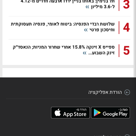
3
תל בנימין: באותו בניין ירדו ארבעה חדרים מ-4.12
ל-3.6 מיליון
4
שלושת רבדי הפנסיה: ביטוח לאומי, פנסיה תעסוקתית
וחיסכון פרטי
5
ספייס X זינקה 15.8% אחרי שחרור המניות; הנאסד״ק
זינק השבוע...
הורדת אפליקציה