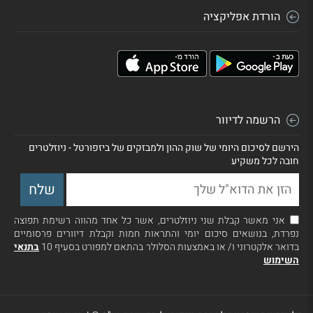
הורדת אפליקציה
הרשמה לדיוור
הירשם לסיכום היומי של שוק ההון ולמבזקים של ביזפורטל - ניוזלטרים
חובה לכל משקיע
אני מאשר קבלת שני ניוזלטרים, אשר כל אחד מהווה רשימת תפוצה
נפרדת, בנושאים סיכום יומי והתראות חמות וקבלת דיוורים פרסומיים
בדואר אלקטרוני ו/ או באמצעות הסלולר בהתאם למפורט בסעיף 10
בתנאי
השימוש