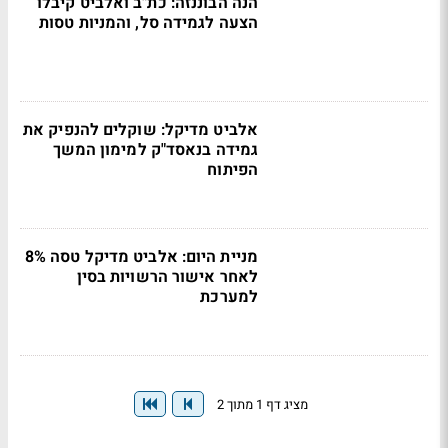
הנה הבוננזה: כת"ב ואלביט קיבלו
הצעה לגמידה סל, והמניות טסות
אלביט מדיקל: שוקלים להנפיק את
גמידה בנאסד"ק למימון המשך
הפיתוח
מניית היום: אלביט מדיקל טסה 8%
לאחר אישור הרשויות בסין
למערכת
מציג דף 1 מתוך 2