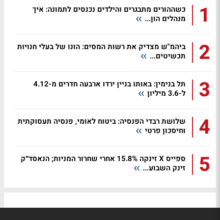
1
כשההורים מתבגרים והילדים נכנסים לתמונה: איך
מנהלים הון...
2
ביהמ"ש מצדיק את רשות המסים: הונו של בעלי חנויות
תכשיטים...
3
תל בנימין: באותו בניין ירדו ארבעה חדרים מ-4.12
ל-3.6 מיליון
4
שלושת רבדי הפנסיה: ביטוח לאומי, פנסיה תעסוקתית
וחיסכון פרטי
5
ספייס X זינקה 15.8% אחרי שחרור המניות; הנאסד״ק
זינק השבוע...