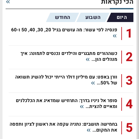
הכי נקראות
היום
השבוע
החודש
1
פנסיה לפי עשור: מה עושים בגיל 20, 30, 40, 50 ו-60
2
כשההורים מתבגרים והילדים נכנסים לתמונה: איך
מנהלים הון...
3
וורן באפט: עם מיליון דולר הייתי יכול להשיג תשואה
של 50%...
4
סופר אל ניניו בדרך: התרחיש שמדאיג את הכלכלנים
ומאיים להצית...
5
בחמישה תושבים: נתניה עקפה את ראשון לציון ותפסה
את המקום...