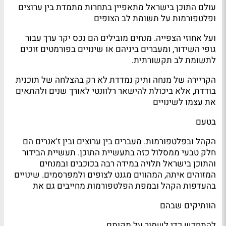
עולם התוכן בישראל מתאפיין בתחרות מתמדת בין ערוצים
ופלטפורמות על תשומת לב הצופים
ועל אחוזי הצפייה. מנחים מובילים הם נכס יקר ערך עבור
גופי השידור, ומעברים ביניהם או שינויים בפורמטים זוכים
לתשומת לב תקשורתית.
הקריירה של מנחה ותיק נמדדת לא רק בהצלחה של תוכנית
בודדת, אלא ביכולת להישאר רלוונטי לאורך שנים ולהתאים
את עצמו לשינויים
בטעם
הקהל ובפלטפורמות. מעברים בין ערוצים ובין ז'אנרים הם
חלק טבעי ממסלול כזה בתעשיית התוכן. תעשיית הבידור
והתוכן בישראל תלויה במידה רבה בכוכבים ובמנחים
המזוהים איתה, המהווים מגנט לצופים ולמפרסמים. שינויים
בהעדפות הקהל ובמפת הפלטפורמות מחייבים גם את
הוותיקים שבהם
להתחדש כדי לשמור על מקומם.