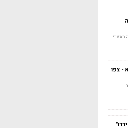
ה
 באזורי
הבא - צפו
ה
רדו"