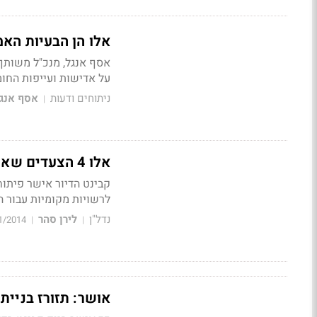
אלו הן הבעיות הא
אסף אנגל, מנכ"ל משותף 
על
אדישות ועייפות החומ
ניתוחים ודעות
אסף אנג
|
אלו 4 הצעדים שאישרו היום אריאל ולפיד להפחתת מחירי הדירות
קבינט הדיור אישר פיתוח
לרשויות מקומיות עבור 
נדל"ן
לירן סהר
1/2014
|
|
אושר: תזורז בניית 30 אלף דירות ותוקם רשות התחדשות עירוני