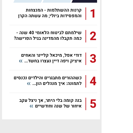
1
קרנות ההשתלמות - המנצחות
והמפסידות ביולי; מה עשתה הקרן
שלכם?
2
שילמתם לביטוח הלאומי 40 שנה -
כמה תקבלו מהמדינה בגיל הפרישה?
3
דודי אפל, מיכאל קליינר והאחים
איציק ויפה דיין נעצרו בחשד...
4
כשההורים מתבגרים והילדים נכנסים
לתמונה: איך מנהלים הון...
5
בנה קומה בלי היתר, אך ניצל עקב
איחור של שנה וחודשיים