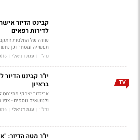
קבינט הדיור אישר 
לדירות רפאים
שורה של החלטות התקבלו ה
תעשייה ומסחר וכן נחשפ
נדל"ן
ענת דניאלי
2016
|
|
TV
בראיון
אביגדור יצחקי מתייחס 
ולנושאים נוספים - צפו ב
נדל"ן
ענת דניאלי
2016
|
|
יו"ר מטה הדיור: "