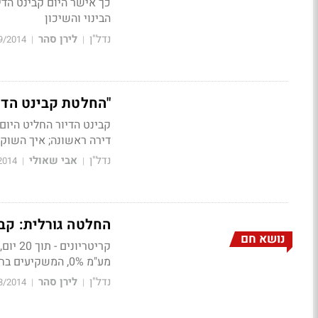
כך אישר היום קבינט הדי
הבינוי והשיכון
נדל"ן
לירן סהר
9/2014
|
|
"החלטת קבינט הדיו
דירה ראשונה;
איך השוק י
נדל"ן
אבי שאולי
2014
|
|
החלטה גורלית: קבי
נושא חם
קריטריונים - תוך 20 יום, תזכיר חוק - תוך חודשיים
מע"מ 0%, המשקיעים בחוץ
נדל"ן
לירן סהר
3/2014
|
|