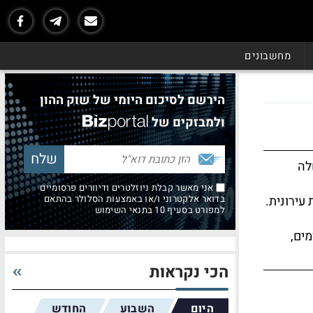
מחשבונים
הירשם לסיכום היומי של שוק ההון
ולמבזקים של
לה
אני מאשר קבלת ניוזלטרים ודיוורים פרסומיים
 עירונית.
בדואר אלקטרוני ו/או באמצעות הסלולר בהתאם
למפורט בסעיף 10 בתנאי השימוש
מים,
הכי נקראות
היום
השבוע
החודש