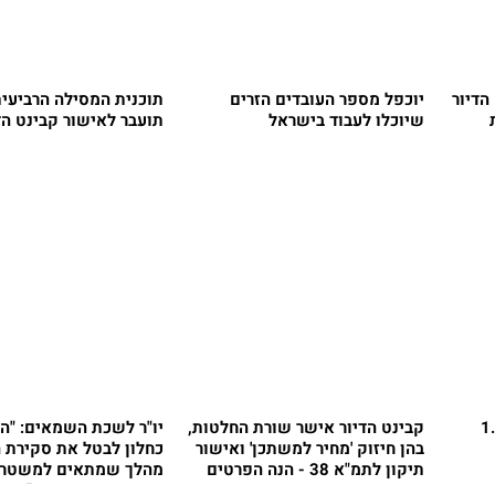
הדיור
יוכפל מספר העובדים הזרים
תוכנית המסילה הרביעית
שיוכלו לעבוד בישראל
תועבר לאישור קבינט הד
 אישר: בניית 1.5
קבינט הדיור אישר שורת החלטות,
יו"ר לשכת השמאים: "הנ
בהן חיזוק 'מחיר למשתכן' ואישור
כחלון לבטל את סקירת 
תיקון לתמ"א 38 - הנה הפרטים
מהלך שמתאים למשטרי
דיכוי וסתימת פיות"