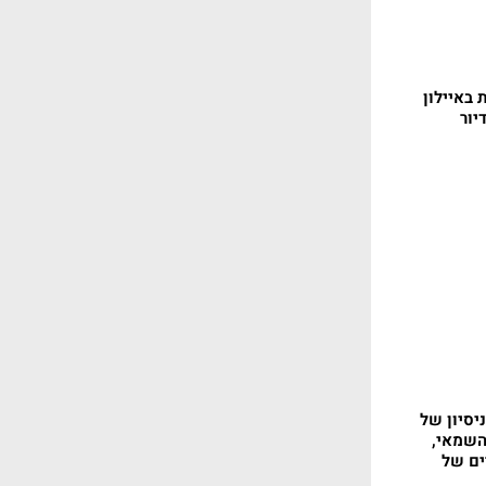
 באיילון
יור
יסיון של
השמאי,
ם של