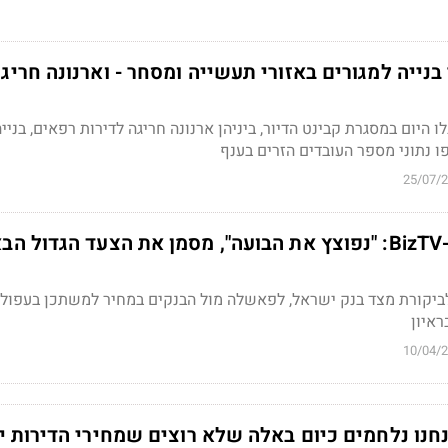
בנייה למגורים באזורי תעשייה ומסחר - וארנונה חריג
יום במסגרת קבינט הדיור, ביניהן ארנונה חריגה לדירות רפאים, בנייה
ו נתוני מספר העובדים הזרים בענף
25/07/
יו"ר קבינט הדיור ל-BizTV: "נפוצץ את הבועה", מסמן את הצעד הגדול 
לביקורת מצד בנק ישראל, לפאשלה מול הבנקים במחיר למשתכן בעפול
ראיון
10/04/
אנחנו נלחמים כיום באלה שלא רוצים שמחירי הדירות יי