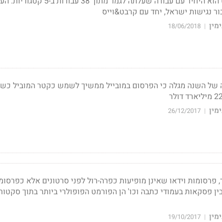
משרד הפרסום לאו ברנט הוא היחיד עם עבודה שעלתה לגמר מתוך
ור נגישות ישראל, יחד עם קרבט&וייס
מין
18/06/2018
|
 של השנה מגלה כי הפרסום במובייל ממשיך לשמש כקטר המוביל כש
מין
26/12/2017
|
ר, פרסומות וידאו שאינן מופיעות כפרה-רול לפני סרטונים אלא כפרסומ
בין פסקאות בעמודי כתבה וכו' הן הפורמט הפופולרי ביותר בתוך סקטור 
מין
19/10/2017
|