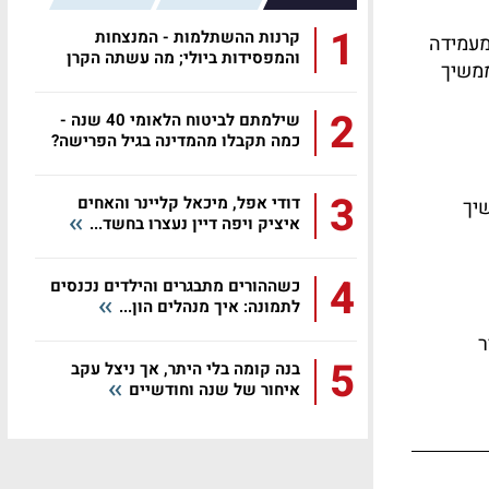
1
קרנות ההשתלמות - המנצחות
מעמידה
והמפסידות ביולי; מה עשתה הקרן
ממשיך
שלכם?
2
שילמתם לביטוח הלאומי 40 שנה -
כמה תקבלו מהמדינה בגיל הפרישה?
3
דודי אפל, מיכאל קליינר והאחים
יך
איציק ויפה דיין נעצרו בחשד...
4
כשההורים מתבגרים והילדים נכנסים
לתמונה: איך מנהלים הון...
ר
5
בנה קומה בלי היתר, אך ניצל עקב
איחור של שנה וחודשיים