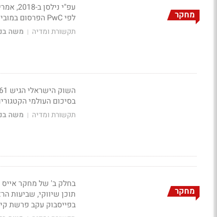
מחקר
לפי PwC הפרסום במובייל יגיע ל-86.3 מיליארד דולר ב-2019 מול 70.6 מיליארד בטלוויזיה
תקשורת ומדיה
משה בני
|
בסיכום העולמי הקטגוריות המובילות הן ה
תקשורת ומדיה
משה בני
|
בחלק ב' של מחקר אייס ו
מחקר
תוכן שיווקי, שביעות הר
בפייסבוק עקב פרשת קיי