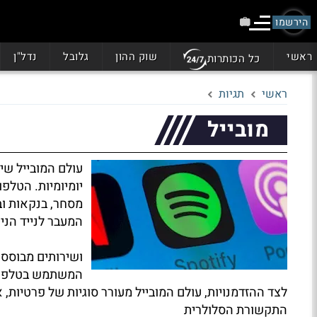
הירשמו
ראשי
שוק ההון
גלובל
נדל"ן
כל הכותרות
ראשי
תגיות
מובייל
עולם המובייל שי
יומיומיות. הטלפ
מסחר, בנקאות וב
המעבר לנייד הני
ושירותים מבוססי 
המשתמש בטלפון 
לצד ההזדמנויות, עולם המובייל מעורר סוגיות של פרטיו
התקשורת הסלולרית