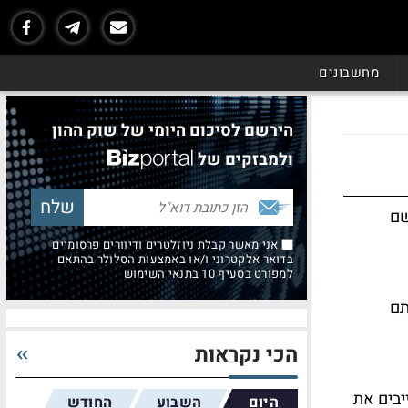
מחשבונים
הירשם לסיכום היומי של שוק ההון
ולמבזקים של
שם
אני מאשר קבלת ניוזלטרים ודיוורים פרסומיים
בדואר אלקטרוני ו/או באמצעות הסלולר בהתאם
למפורט בסעיף 10 בתנאי השימוש
תם
הכי נקראות
יבים את
היום
השבוע
החודש