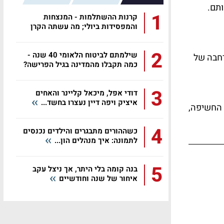
ותם.
1
קרנות ההשתלמות - המנצחות
והמפסידות ביולי; מה עשתה הקרן
שלכם?
2
שילמתם לביטוח הלאומי 40 שנה -
רחבה של
כמה תקבלו מהמדינה בגיל הפרישה?
3
דודי אפל, מיכאל קליינר והאחים
איציק ויפה דיין נעצרו בחשד...
 החשיפה,
4
כשההורים מתבגרים והילדים נכנסים
לתמונה: איך מנהלים הון...
5
בנה קומה בלי היתר, אך ניצל עקב
איחור של שנה וחודשיים