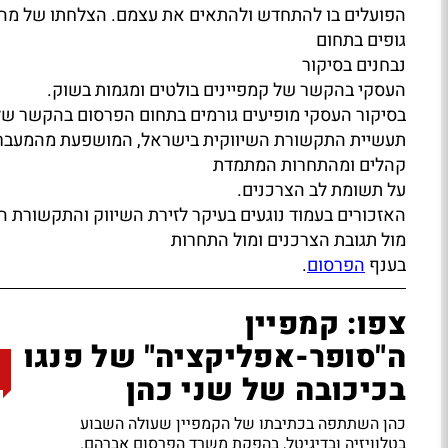
הפועלים בו להתחדש ולהתאים את עצמם. הצלחתו של מהלך 
גופים בתחום
נבחנים בסיקור
העסקי בהקשר של קמפיינים בולטים ומגמות בשוק.
בסיקור העסקי מופיעים גורמים בתחום הפרסום בהקשר של
תעשיית התקשורת השיווקית בישראל, המושפעת מהמעבר ל
קהלים ומהתחרות המתמדת
על תשומת לב הצרכנים.
האזכורים בעמוד נוגעים בעיקר לזירת השיווק והתקשורת 
מול תגובת הצרכנים ומול התחרות
בענף
הפרסום
.
צפו: קמפיין
ה"סופר-אפליקציה" של פנגו
בכיכובה של שני כהן
כהן השתתפה בכתיבתו של הקמפיין שעולה השבוע
בטלוויזיה ובדיגיטל, בהפקת משרד הפרסום אברהם.