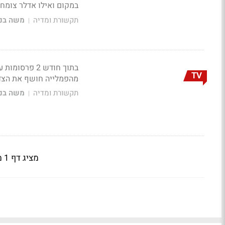
במקום ואילו אדלר צומח ב-7%. FOUR נכנס ל-20 הגדולים. אייס עם כל ה
תקשורת ומדיה
משה בני
|
בתוך חודש 2 
TV
מהפמלייה חושף את הצד היה
תקשורת ומדיה
משה בני
|
מציג דף 1 מתוך 3