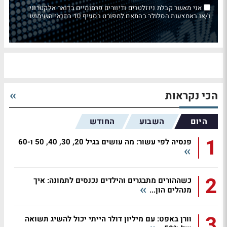
אני מאשר קבלת ניוזלטרים ודיוורים פרסומיים בדואר אלקטרוני
ו/או באמצעות הסלולר בהתאם למפורט בסעיף 10 בתנאי השימוש
הכי נקראות
היום
השבוע
החודש
1
פנסיה לפי עשור: מה עושים בגיל 20, 30, 40, 50 ו-60
2
כשההורים מתבגרים והילדים נכנסים לתמונה: איך
מנהלים הון...
3
וורן באפט: עם מיליון דולר הייתי יכול להשיג תשואה