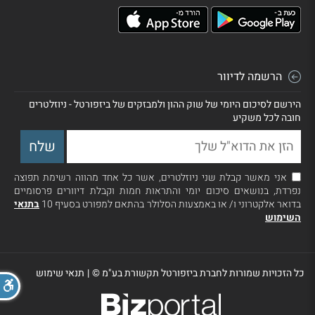
הרשמה לדיוור
הירשם לסיכום היומי של שוק ההון ולמבזקים של ביזפורטל - ניוזלטרים
חובה לכל משקיע
אני מאשר קבלת שני ניוזלטרים, אשר כל אחד מהווה רשימת תפוצה
נפרדת, בנושאים סיכום יומי והתראות חמות וקבלת דיוורים פרסומיים
בדואר אלקטרוני ו/ או באמצעות הסלולר בהתאם למפורט בסעיף 10
בתנאי
השימוש
כל הזכויות שמורות לחברת ביזפורטל תקשורת בע"מ ©
|
תנאי שימוש