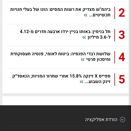
2
ביהמ"ש מצדיק את רשות המסים: הונו של בעלי חנויות
תכשיטים...
3
תל בנימין: באותו בניין ירדו ארבעה חדרים מ-4.12
ל-3.6 מיליון
4
שלושת רבדי הפנסיה: ביטוח לאומי, פנסיה תעסוקתית
וחיסכון פרטי
5
ספייס X זינקה 15.8% אחרי שחרור המניות; הנאסד״ק
זינק השבוע...
הורדת אפליקציה