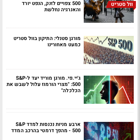
500 צפויים לזנק, הנפט יורד
וול סטריט
והאנרגיה נחלשת
מורגן סטנלי: התיקון בוול סטריט
כמעט מאחורינו
ג'יי.פי. מורגן מוריד יעד ל-S&P
500: "מצרי הורמוז עלול לשבש את
הכלכלה"
ארבע מניות נכנסות למדד S&P
500 - מהפך דרמטי בהרכב המדד