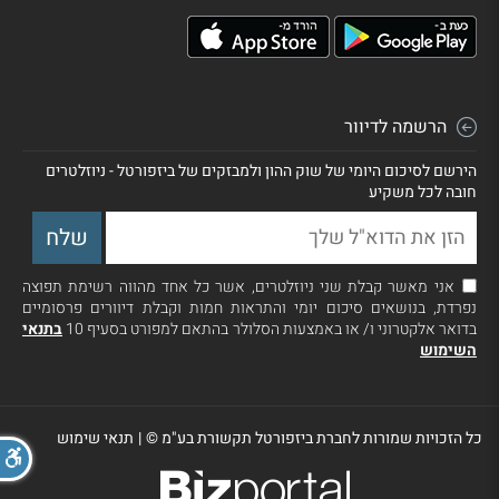
הרשמה לדיוור
הירשם לסיכום היומי של שוק ההון ולמבזקים של ביזפורטל - ניוזלטרים
חובה לכל משקיע
אני מאשר קבלת שני ניוזלטרים, אשר כל אחד מהווה רשימת תפוצה
נפרדת, בנושאים סיכום יומי והתראות חמות וקבלת דיוורים פרסומיים
בדואר אלקטרוני ו/ או באמצעות הסלולר בהתאם למפורט בסעיף 10
בתנאי
השימוש
כל הזכויות שמורות לחברת ביזפורטל תקשורת בע"מ ©
|
תנאי שימוש