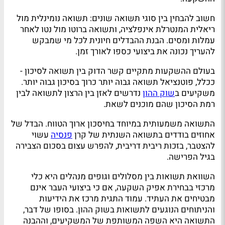
חשוב להבחין בין סוגי תשואה שונים: תשואה נומינלית מול
ריאלית המנטרלת אינפלציה, ותשואה ברוטו מול נטו לאחר
עמלות ומסים. הבנת ההבדלים חיונית לכל מי שמבקש
להעריך נכונה את ביצועי כספו לאורך זמן.
בעולם ההשקעות מתקיים קשר הדוק בין תשואה לסיכון -
ככלל, פוטנציאל תשואה גבוה יותר כרוך בסיכון גבוה יותר.
משקיעים ב
שוק ההון
נדרשים לאזן בין הרצון לתשואה לבין
רמת הסיכון שהם מוכנים לשאת.
התשואה משמעותית במיוחד בחיסכון ארוך הטווח. הבדל של
אחוזים בודדים בתשואה השנתית של קרן
פנסיה
עשוי
להצטבר, בזכות ריבית דריבית, להפרש עצום בסכום הצבירה
בגיל הפרישה.
השוואת תשואות בין מסלולים וגופים מנהלים היא כלי
מרכזי בבחירת אפיק השקעה, אם כי ביצועי העבר אינם
מבטיחים את העתיד. עמוד התגית מרכז את הידיעות
והניתוחים הנוגעים לתשואות בשוק ההון. בסופו של דבר,
התשואה היא השפה המשותפת של המשקיעים, וההבנה