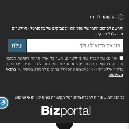
הרשמה לדיוור
הירשם לסיכום היומי של שוק ההון ולמבזקים של ביזפורטל - ניוזלטרים
חובה לכל משקיע
אני מאשר קבלת שני ניוזלטרים, אשר כל אחד מהווה רשימת תפוצה
נפרדת, בנושאים סיכום יומי והתראות חמות וקבלת דיוורים פרסומיים
בדואר אלקטרוני ו/ או באמצעות הסלולר בהתאם למפורט בסעיף 10
בתנאי
השימוש
כל הזכויות שמורות לחברת ביזפורטל תקשורת בע"מ ©
|
תנאי שימוש