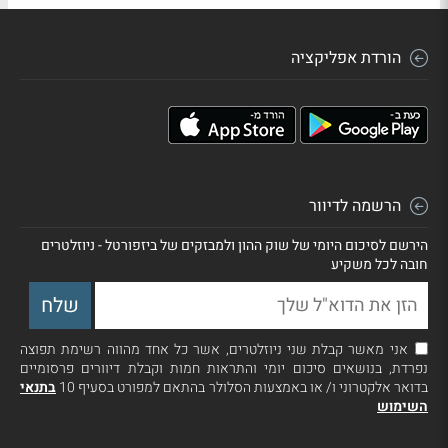
הורדת אפליקציה
הרשמה לדיוור
הירשם לסיכום היומי של שוק ההון ולמבזקים של ביזפורטל - ניוזלטרים
חובה לכל משקיע
אני מאשר קבלת שני ניוזלטרים, אשר כל אחד מהווה רשימת תפוצה
נפרדת, בנושאים סיכום יומי והתראות חמות וקבלת דיוורים פרסומיים
בדואר אלקטרוני ו/ או באמצעות הסלולר בהתאם למפורט בסעיף 10
בתנאי
השימוש