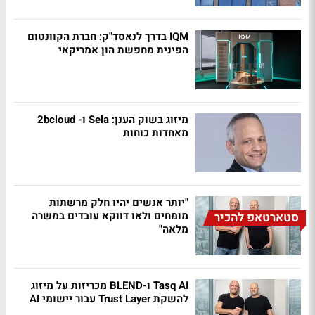
IQM בדרך לנאסד"ק: חברת הקוונטום
הפינית מחפשת הון אמריקאי
מיזוג בשוק הענן: Sela ו- 2bcloud
מאחדות כוחות
"יותר אנשים יהיו חלק מרשתות
מומחים ולאו דווקא עובדים במשרה
סטארטאפ להכיר
מלאה"
Tasq AI ו-BLEND מכריזות על מיזוג
להשקת Trust Layer עבור יישומי AI