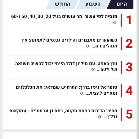
היום
השבוע
החודש
1
פנסיה לפי עשור: מה עושים בגיל 20, 30, 40, 50 ו-60
2
כשההורים מתבגרים והילדים נכנסים לתמונה: איך
מנהלים הון...
3
וורן באפט: עם מיליון דולר הייתי יכול להשיג תשואה
של 50%...
4
סופר אל ניניו בדרך: התרחיש שמדאיג את הכלכלנים
ומאיים להצית...
5
מחירי הדירות בפתח תקווה, רמת גן וגבעתיים - עסקאות
נדל"ן...