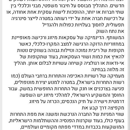
חדשים. התהליך מבוסס על חיבור משפטי, מבני וכלכלי בין
שתי חברות או יותר, ההופכות לישות עסקית אחת אחודה, או
על רכישת חברה אחת על ידי רעותה במטרה לייצר סינרגיה
תפעולית, לחסוך בעלויות כפולות ולהגדיל
את נתח השוק
המשותף. הדינמיקה של עסקאות מיזוג ורכישה מאופיינת
במחזוריות הדוקה הרגישה למצב המקרו-כלכלי, כאשר
תקופות של ריבית נמוכה ונזילות גבוהה בשווקים נוטות
להאיץ את כמות ושווי העסקאות, בעוד שתקופות של
אי-ודאות או רגולציה קשיחה עשויות לבלום אותן. תהליך
זה מלווה בבחינה
מעמיקה של רשויות האכיפה והתחרות ברחבי העולם (כמו
רשות התחרות בישראל), במטרה למנוע יצירת מונופולים,
פגיעה בצרכנים או חנק של התחרות החופשית במשק. עבור
החוסך והמשקיע הישראלי, למהלכי מיזוג יש השפעה
דרמטית וישירה על תיק הנכסים; הכרזה על מיזוג
מקפיצה דרך קבע את
שווי המניות של החברה הנרכשת ומשנה את מפת התחרות
בענף כולו, בעוד שקרנות הפנסיה וההשתלמות הישראליות,
המושקעות בכבדות במדדי מפתח מקומיים ועולמיים,