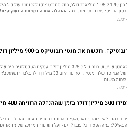
החברה צופה הכנסות של בין 1.90 ל-1.98 מי
עון הרביעי עמדו בתחזיות -
מה ההנהלה אמרה בשיחת המשקיעים?
22/01
מובילאיי נכנסת לרובוטיקה: רוכשת את מנטי רובוטיקס ב-900 מיל
עסקת בעלי העניין תניב לאמנון שעשוע רווח של כ-328 מיליון דולר: ענקית הטכנולוגיה מירו
רוכשת את הסטארט-אפ של המייסד שלה; מנטי גייסה עד היום 38 מיליון דולר בלבד ר
07/01
עובדי מובילאיי הפסידו 300 מיליון ד
רים במובילאיי יזמו סטארטאפים והרוויחו במכירת אחד מהם ל...מובילא
זה בזמן שהמניה התרסקה ב-70%; כמה הפסיד כל עובד? וגם - ועל השיעור המרתק שלימד או