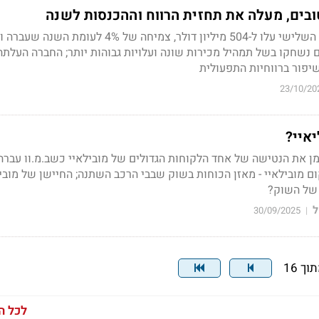
ובים, מעלה את תחזית הרווח וההכנסות לשנה
הכנסות מובילאיי ברבעון השלישי עלו ל-504 מיליון דולר, צמיחה של 4% לעומת הש
 נשחקו בשל תמהיל מכירות שונה ועלויות גבוהות יותר; החברה העלתה
יפור ברווחיות התפעולית
23/10/20
איי?
ימן את הנטישה של אחד הלקוחות הגדולים של מובילאיי כשב.מ.וו עבר
 מובילאיי - מאזן הכוחות בשוק שבבי הרכב השתנה; החיישן של מובי
של השוק?
ל
30/09/2025
|
לכל ה