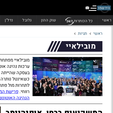
הירשמו
ראשי
שוק ההון
גלובל
נדל"ן
כל הכותרות
ראשי
תגיות
מובילאיי
מובילאיי מפתחת 
ערכות נהיגה אוט
בעסקה שהייתה ל
כשאינטל נותרה 
לתחרות מול פתרו
רווחי.
פרישת המי
הנהיגה האוטונומ