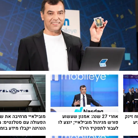
ח זינק
אחרי 27 שנה: אמנון שעשוע
מובילאיי מרחיבה את ש
יע
פורש מניהול מובילאיי; יוצע לו
הפעולה עם סטלנטיס: מ
לעבור לתפקיד היו"ר
הנהיגה יקבלו מידע בזמ
מהענן