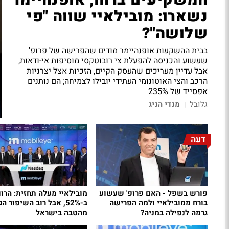
המשקיעים ברחו, אופנהיימר
נשארו: מובילאיי שווה "פי
שלושה"?
בבית ההשקעות אופנהיימר מודים שהפרישה של פרופ'
שעשוע והכניסה להפעלת צי רובוטקסי מוסיפות אי-ודאות,
אבל עדיין מעריכים שהעסק הקיים, הזכיות אצל יצרניות
הרכב והצי האוטונומי העתידי יובילו לצמיחה; הם נותנים
אפסייד של 235%
גלובל
מנדי הניג
|
דעה
פורש בשפל - האם פרופ' שעשוע
מובילאיי מעלה תחזית: הרוו
בורח ממובילאיי ולמה הפרישה
ב-52%, אבל רוב השיפור הג
גרמה לנפילה במניה?
מהטבה בישראל