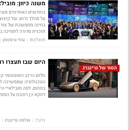
משנה כיוון: מובילאיי תפטר 200 עוב
בחודשים האחרונים מוביל
על מהלך נרחב של קיצוצי
בחינה מתמשכת של צורכי
תוכנית סדורה לתמיכה ב
BizTech
עוזי גרסטמן
|
|
היום שבו תעצרו ר
הטור של גרינברג
חלום הרכב האוטונומי קי
הטכנולוגיה שממשיכה ל
בתחום, למה מובילאיי ה
דווקא כן רוכבת על המומ
גלובל
שלמה גרינברג
|
|