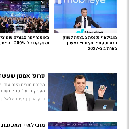
מובילאיי נכנסת בעצמה לשוק
באופנהיימר סבורים שמוביל
הרובוטקסי: תקים צי ראשון
תזנק קרוב ל-200% - הייתכן?
בארה"ב ב-2027
פרופ׳ אמנון שעשוע
מכירת מוביט הינה עוד עד
מעסקת בעלי עניין ושכר
שוק ההון
יעקב צלאל
|
|
מובילאיי מאכזבת - נופלת 6%; תחזית 