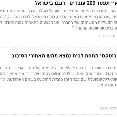
דים - רובם בישראל
איי, מחברות ההייטק המובילות בישראל בעולם הרכב האוטונומי, הודיע
ם, שבמסגרתו יפוטרו מאות עובדים, רובם בישראל. לדברי החברה, “במ
 הפעילות המשתנים של החברה, אנו מבצעים התאמות בכוח האדם. ל
עובדים שיושפעו מהמהלך"
08/12/2025
ובוטקסי מתחת לבית נמצא ממש מאחורי הסיבוב
ים כבר עשרות שנים ועדיין לא הפך למציאות של ממש, אבל ברור כי 
התקדם בצעדי ענק תאפשר לו להתגשם בסופו של דבר. איך אפשר לה
ישראלית שפועלת שם כבר מזמן סובלת מחולשה בשנים האחרונות, ואיז
נטום החיובי
24/10/2025