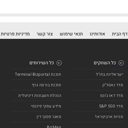
דף הבית
אודותינו
תנאי שימוש
צור קשר
מדיניות פרטיות
כל השווקים
כל השירותים
ישראליות בחו"ל
תוכנת Terminal Bizportal
מדד נאסד"ק
תוכנת בורסה גרף
מדד דאו ג'ונס
הנהלת חשבונות דיגיטלית
מדד 500 S&P
מידע עסקי פיננסי
מניות ארביטראז'
מאגר פסקי דין
BizMap