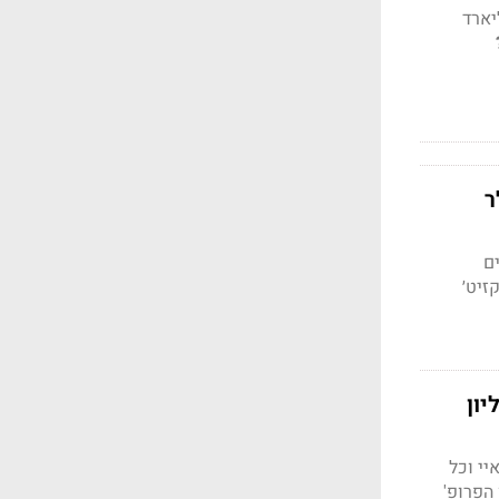
ליארד דולר; בוול סטריט ציפו להכנסות של כ-2 מיליארד
יון דולר
שלים
ושמת ב׳אקזיט׳
ולר בזמן שההנהלה הרוויחה 400 מיליון
יי וכל
תנו הפרופ'