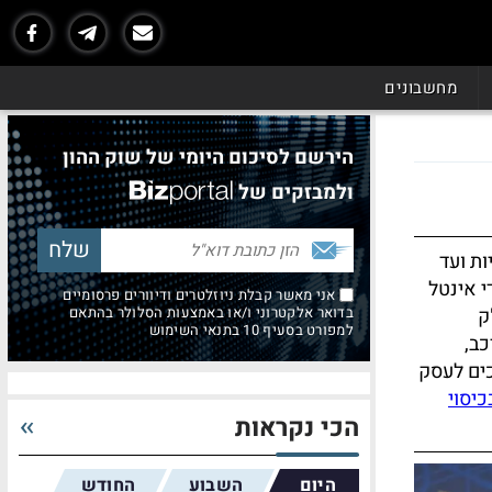
מחשבונים
הירשם לסיכום היומי של שוק ההון
ולמבזקים של
ת ועד
י אינטל
אני מאשר קבלת ניוזלטרים ודיוורים פרסומיים
ק
בדואר אלקטרוני ו/או באמצעות הסלולר בהתאם
למפורט בסעיף 10 בתנאי השימוש
ב,
כים לעסק
כיסוי
הכי נקראות
היום
השבוע
החודש