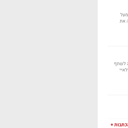
נה שעברה ומעל
 את
ה לשתף
לאיי
כתבות +