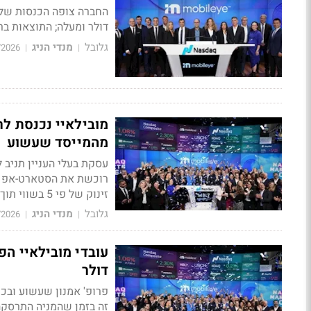
דולר ומעלה; התוצאות ברב
גלובל
מנדי הניג
/2026
|
|
מהמייסד שעשוע
זינוק של פי 5 בשווי תוך פחות משנה
גלובל
מנדי הניג
/2026
|
|
דולר
פרופ' אמנון שעשוע ובכי