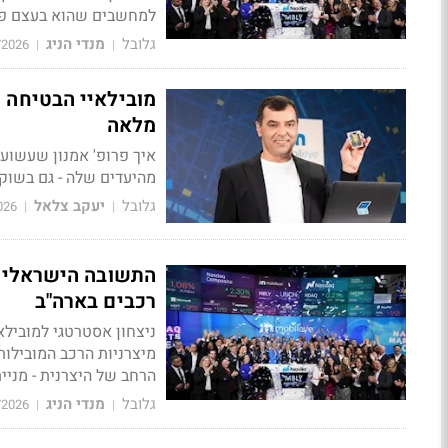
למחשבים שהוא בעצם פר
גלובל
מנדי הניג
/2026
|
|
מלאה
איך פרופ' אמנון שעשוע 
מהיעדים שלה - גם בשוק 
גלובל
יעקב צלאל
026
|
|
רכבים בארה"ב
מיצרניות הרכב המובילו
הרחב של היצרנית - מניי
גלובל
מנדי הניג
/2026
|
|