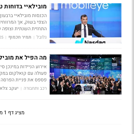
מובילאיי בדוחות ט
הצפי בשוק, אך המרווחים
התחזית השנתית וצופה ש
גלובל
תמיר חכמוף
25
|
|
מה הפיל את מובילי
אירוע הניידות במינכן ס
פעולה עם קואלקום במקום
פספס את פניית הפרסה 
רכב ותחבורה
יעקב צלא
|
מציג דף 1 מתוך 16