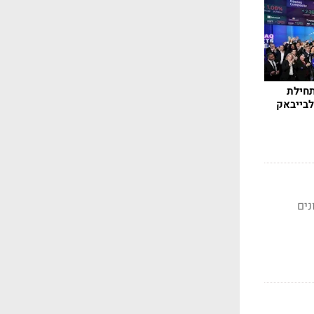
לה של 30% מתחילת
לבייבאק
נים