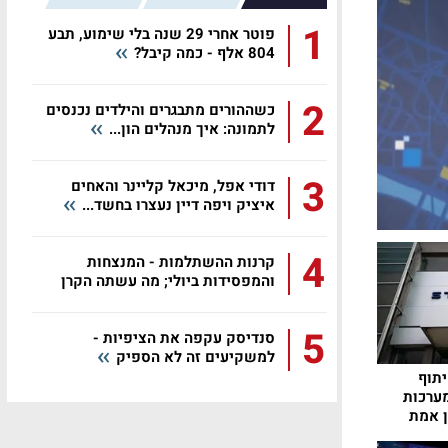
1
פוטר אחרי 29 שנה בלי שימוע, תבע
804 אלף - כמה קיבל?
2
כשההורים מתבגרים והילדים נכנסים
לתמונה: איך מנהלים הון...
3
דודי אפל, מיכאל קליינר והאחים
איציק ויפה דיין נעצרו בחשד...
4
קרנות ההשתלמות - המנצחות
והמפסידות ביולי; מה עשתה הקרן
שלכם?
5
סנדיסק עקפה את הציפיות -
למשקיעים זה לא הספיק
יתוף
ערכות
ן אמת