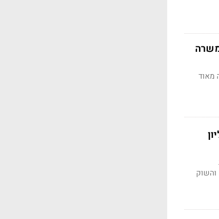
ות ב-7 מיליארד דולר, אולם היא זקוקה ל-CEO במשרה
 מאוד
יס את מובילאיי ל-9 מיליון
 והשוק