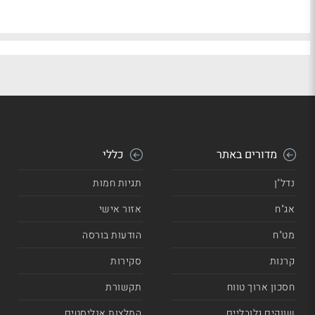
מדורים באתר
כללי
נדל"ן
תגיות חמות
אג"ח
אזור אישי
מט"ח
הודעות בורסה
קרנות
סקירות
חסכון ארוך טווח
תקשורת
שווקים גלובליים
המלצות אנליסטים