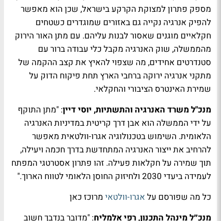
מספק פתרון למצוקת הקרקע בישראל, שכן הוא מאפשר
להפיק אנרגיה נקייה גם באזורים שמוגדרים כשטחים
חקלאיים מוגנים שאסור לבנות עליהם. עם מתן האור הירוק
מהממשלה, שוק האנרגיה מקבל כלי עבודה ברור עם
סטנדרטים אחידים, מה שצפוי להאיץ את קצב ההקמה של
מתקני אנרגיה ירוקה ברחבי הארץ תחת פיקוח הדוק על
שמירת האינטרס הציבורי והחקלאי.
מנכ"ל משרד האנרגיה והתשתיות, יוסי דיין
: "מתן התוקף
על ידי הממשלה הוא אבן דרך קריטית במדיניות האנרגיה
הלאומית. השימוש בטכנולוגיה אגרו-וולטאית מאפשר
להרחיב את ייצור האנרגיה המתחדשת בדרך חכמה ויעילה,
תוך שמירה על חקלאות פעילה. זהו פתרון אסטרטגי המפתח
לעמידה ביעדי 2030 ולחיזוק החוסן הלאומי לטווח הארוך."
כל מה שפורסם על
אגרו-וולטאי
מרוכז כאן
מנכ״ל מינהל התכנון, רפי אלמליח
: "מדובר בנדבך חשוב